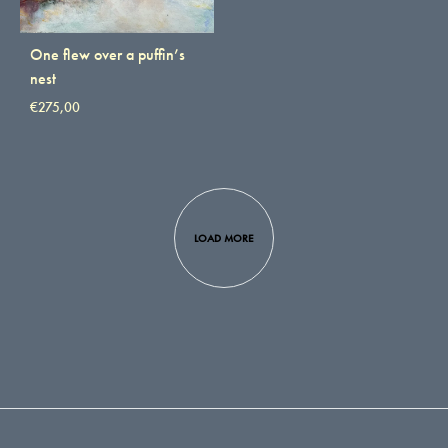
One flew over a puffin’s
nest
€
275,00
LOAD MORE