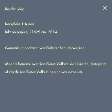
IN STIJL
Wink
0
Beschrijving
Kerkplein 1
VERKOCHT
Kerkplein 1 Assen
Kerkplein 1 Assen
Inkt op papier, 21×29 cm, 2014
Inkt op papier, 21×29 cm, 2014
Gemaakt in opdracht van Pinkster Schilderwerken.
Gemaakt in opdracht van Pinkster Schilderwerken.
CATEGORIES
ASSEN
,
HUIZEN
,
JAN PIETER VOLKERS
TAGS
HUIZEN
,
PEN EN INKT
Meer informatie over Jan Pieter Volkers via
LinkedIn
,
Instagram
of via de
Jan Pieter Volkers pagina van deze site.
BESCHRIJVING