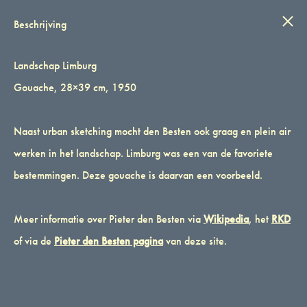
IN STIJL
Wink
0
Beschrijving
Landschap Limburg
Landschap Limburg
Landschap Limburg
Gouache, 28×39 cm, 1950
Gouache, 28×39 cm, 1950
Naast urban sketching mocht den Besten ook graag en plein air werken in
het landschap. Limburg was een van de favoriete bestemmingen. Deze
Naast urban sketching mocht den Besten ook graag en plein air
gouache is daarvan een voorbeeld.
werken in het landschap. Limburg was een van de favoriete
€
350,00
bestemmingen. Deze gouache is daarvan een voorbeeld.
Aantal
Meer informatie over Pieter den Besten via
Wikipedia
, het
RKD
of via de
Pieter den Besten pagina
van deze site.
TOEVOEGEN AAN WINKELWAGEN