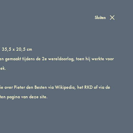
Winkelwa
elwagen
Sluiten
Inloggen
0
, 35,5 x 20,5 cm
en gemaakt tijdens de 2e wereldoorlog, toen hij werkte voor
iek.
ie over Pieter den Besten via
Wikipedia
, het
RKD
of via de
ten pagina van deze site.