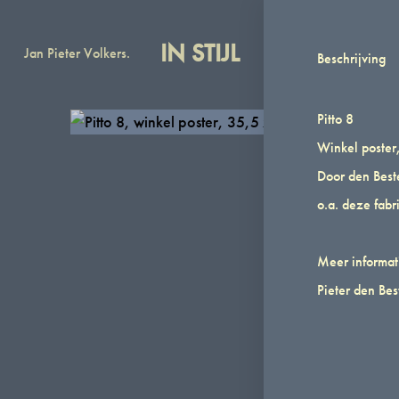
IN STIJL
Jan Pieter Volkers.
Den Besten
Wink
Beschrijving
In
Catalogus
Stijl
en
Pitto 8
Jan
winkel
Winkel poster
Pieter
met
Volkers
kunst
Door den Best
van
o.a. deze fabr
Jan
Pieter
Meer informat
Volkers
Pieter den Bes
en
Pieter
den
Besten