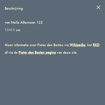
IN STIJL
Wink
0
Beschrijving
van Nelle Afternoon 125
van Nelle Afternoon 125
van Nelle Afternoon 125 11×11 cm
11×11 cm
CATEGORIES
PIETER DEN BESTEN
,
ROTTERDAM
,
VAN NELLE
TAG
Meer informatie over Pieter den Besten via
GRAFISCH
Wikipedia
, het
RKD
MERK:
VAN NELLE
of via de
Pieter den Besten pagina
van deze site.
BESCHRIJVING