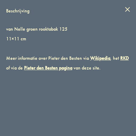
IN STIJL
Wink
0
Beschrijving
van Nelle groen rooktabak 125
van Nelle groen rooktabak 125
van Nelle groen rooktabak 125 11×11 cm
11×11 cm
CATEGORIES
PIETER DEN BESTEN
,
ROTTERDAM
,
VAN NELLE
TAGS
Meer informatie over Pieter den Besten via
GRAFISCH
,
PIETER DEN BESTEN
Wikipedia
, het
RKD
MERK:
VAN NELLE
of via de
Pieter den Besten pagina
van deze site.
BESCHRIJVING