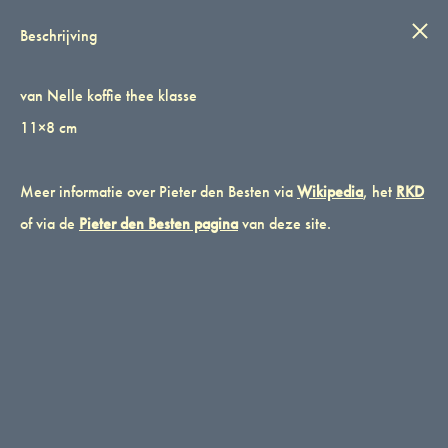
IN STIJL
Wink
0
Beschrijving
van Nelle koffie thee klasse
van Nelle koffie thee klasse
van Nelle koffie thee klasse 11×8 cm
11×8 cm
CATEGORIES
PIETER DEN BESTEN
,
ROTTERDAM
,
VAN NELLE
TAG
Meer informatie over Pieter den Besten via
GRAFISCH
Wikipedia
, het
RKD
MERK:
VAN NELLE
of via de
Pieter den Besten pagina
van deze site.
BESCHRIJVING