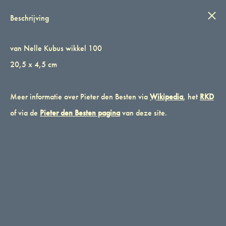
IN STIJL
Wink
0
Beschrijving
van Nelle Kubus wikkel 100
van Nelle Kubus wikkel 100
van Nelle Kubus wikkel 100 20,5 x 4,5 cm
20,5 x 4,5 cm
CATEGORIES
PIETER DEN BESTEN
,
ROTTERDAM
,
VAN NELLE
TAG
Meer informatie over Pieter den Besten via
GRAFISCH
Wikipedia
, het
RKD
MERK:
VAN NELLE
of via de
Pieter den Besten pagina
van deze site.
BESCHRIJVING