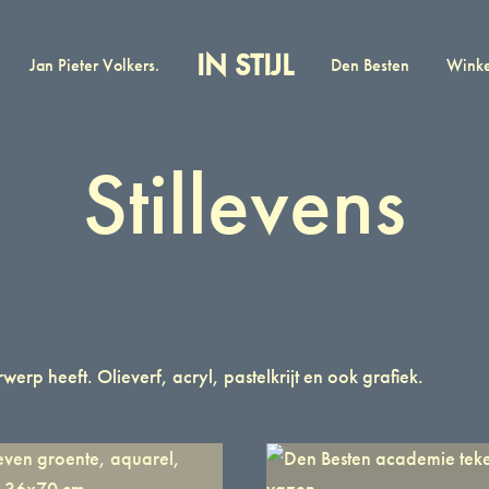
IN STIJL
Jan Pieter Volkers.
Den Besten
Wink
In
Catalogus
Stijl
en
Jan
winkel
Stillevens
Pieter
met
Volkers
kunst
van
Jan
Pieter
Volkers
en
erwerp heeft. Olieverf, acryl, pastelkrijt en ook grafiek.
Pieter
den
Besten