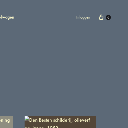
elwagen
Inloggen
0