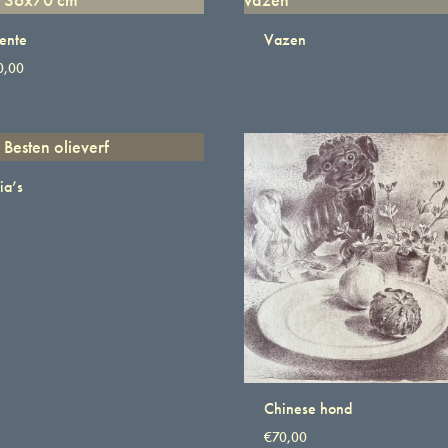
ente
Vazen
0,00
ia’s
Chinese hond
€
70,00