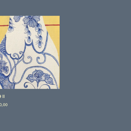
t II
0,00