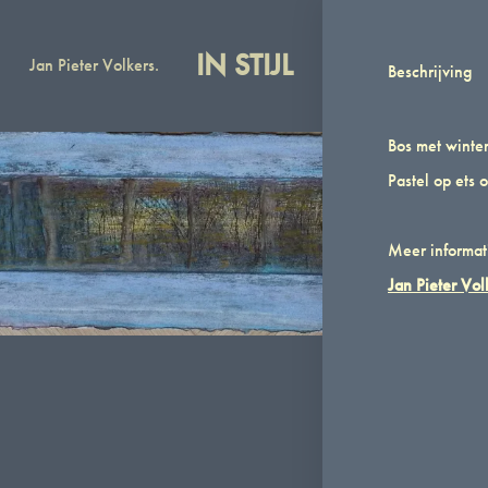
IN STIJL
Jan Pieter Volkers.
Den Besten
Wink
Beschrijving
In
Catalogus
Stijl
en
Bos met winte
Jan
winkel
Pastel op ets
Pieter
met
Volkers
kunst
van
Meer informati
Jan
Jan Pieter Vol
Pieter
Volkers
en
Pieter
den
Besten