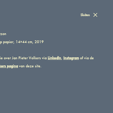
Winkelwa
elwagen
Sluiten
Inloggen
0
rzon
 op papier, 14×44 cm, 2019
e over Jan Pieter Volkers via
LinkedIn
,
Instagram
of via de
kers pagina
van deze site.
Aantal