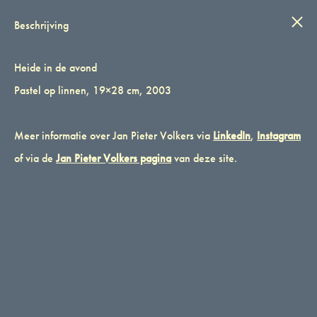
IN STIJL
Wink
0
Beschrijving
Heide in de avond
Pastel op linnen, 19×28 cm, 2003
Meer informatie over Jan Pieter Volkers via
LinkedIn
,
Instagram
of via de
Jan Pieter Volkers pagina
van deze site.
Heide in de avond
Heide in de avond
Pastel op linnen, 19×28 cm, 2003
€
60,00