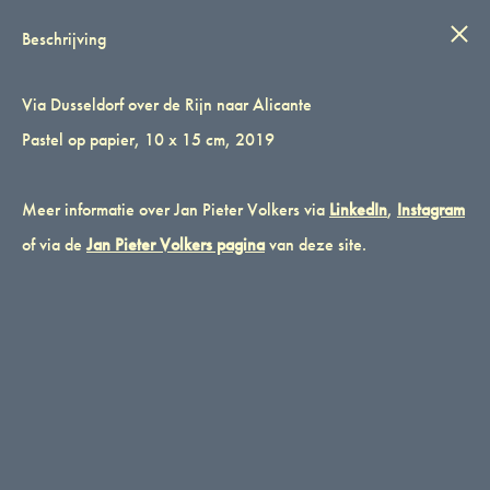
IN STIJL
Wink
0
Beschrijving
Via Dusseldorf over de Rijn naar Alicante
Pastel op papier, 10 x 15 cm, 2019
Meer informatie over Jan Pieter Volkers via
LinkedIn
,
Instagram
of via de
Jan Pieter Volkers pagina
van deze site.
Via Dusseldorf over de Rijn naar Alicante
Via Dusseldorf over de Rijn naar Alicante
Pastel op papier, 10 x 15 cm, 2019
€
95,00